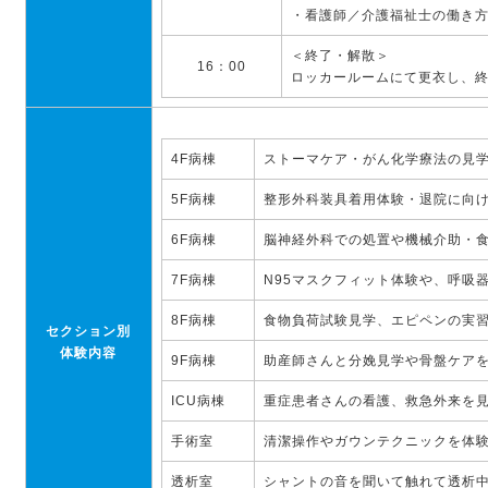
・看護師／介護福祉士の働き
＜終了・解散＞
16：00
ロッカールームにて更衣し、
4F病棟
ストーマケア・がん化学療法の見
5F病棟
整形外科装具着用体験・退院に向
6F病棟
脳神経外科での処置や機械介助・
7F病棟
N95マスクフィット体験や、呼吸
8F病棟
食物負荷試験見学、エピペンの実
セクション別
体験内容
9F病棟
助産師さんと分娩見学や骨盤ケア
ICU病棟
重症患者さんの看護、救急外来を
手術室
清潔操作やガウンテクニックを体
透析室
シャントの音を聞いて触れて透析