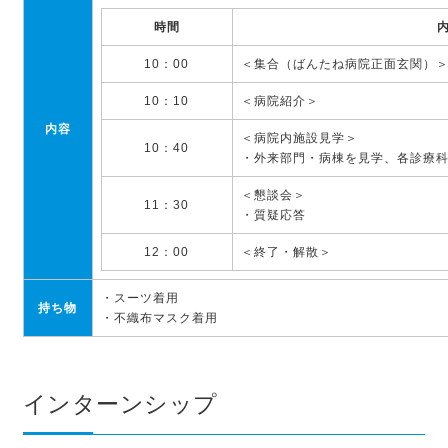
時間
10：00
＜集合（ばんたね病院正面玄関）
10：10
＜病院紹介＞
内容
＜病院内施設見学＞
10：40
・外来部門・病棟を見学、各診療
＜懇談会＞
11：30
・質疑応答
12：00
＜終了・解散＞
・スーツ着用
持ち物
・不織布マスク着用
インターンシップ