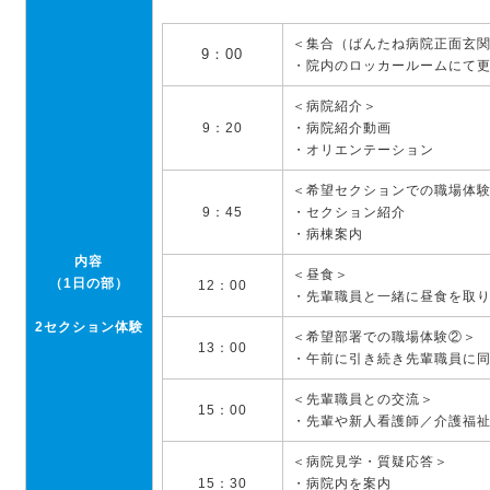
＜集合（ばんたね病院正面玄
9：00
・院内のロッカールームにて
＜病院紹介＞
9：20
・病院紹介動画
・オリエンテーション
＜希望セクションでの職場体
9：45
・セクション紹介
・病棟案内
内容
＜昼食＞
（1日の部）
12：00
・先輩職員と一緒に昼食を取
2セクション
体験
＜希望部署での職場体験②＞
13：00
・午前に引き続き先輩職員に
＜先輩職員との交流＞
15：00
・先輩や新人看護師／介護福
＜病院見学・質疑応答＞
15：30
・病院内を案内