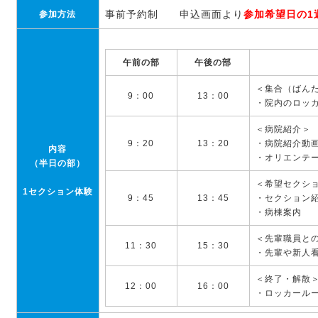
事前予約制 申込画面より
参加希望日の1
参加方法
午前の部
午後の部
＜集合（ばん
9：00
13：00
・院内のロッ
＜病院紹介＞
9：20
13：20
・病院紹介動
内容
・オリエンテ
（半日の部）
＜希望セクシ
1セクション体験
9：45
13：45
・セクション
・病棟案内
＜先輩職員と
11：30
15：30
・先輩や新人
＜終了・解散
12：00
16：00
・ロッカール