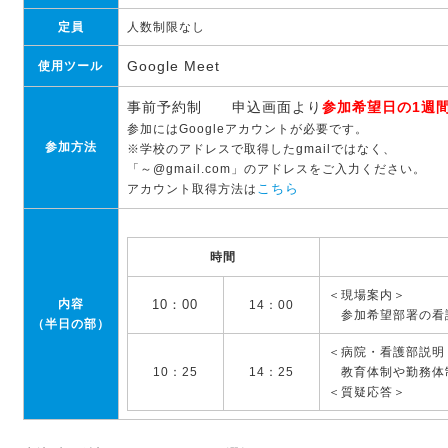
定員
人数制限なし
Google Meet
使用ツール
事前予約制 申込画面より
参加希望日の1週
参加にはGoogleアカウントが必要です。
参加方法
※学校のアドレスで取得したgmailではなく、
「～@gmail.com」のアドレスをご入力ください。
アカウント取得方法は
こちら
時間
＜現場案内＞
内容
10：00
14：00
参加希望部署の看
（半日の部）
＜病院・看護部説明
10：25
14：25
教育体制や勤務体
＜質疑応答＞