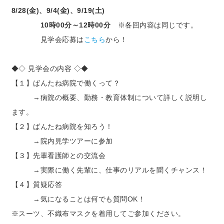
8/28(金)
、9/4(金)、9/19(土)
10時00分～12時00分
※各回内容は同じです。
見学会応募は
こちら
から！
◆◇ 見学会の内容 ◇◆
【１】ばんたね病院で働くって？
→病院の概要、勤務・教育体制について詳しく説明し
ます。
【２】ばんたね病院を知ろう！
→院内見学ツアーに参加
【３】先輩看護師との交流会
→実際に働く先輩に、仕事のリアルを聞くチャンス！
【４】質疑応答
→気になることは何でも質問OK！
※スーツ、不織布マスクを着用してご参加ください。