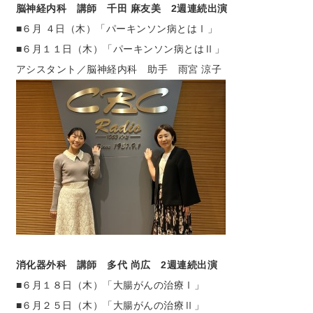
脳神経内科 講師 千田 麻友美 2
週連続出演
■６月 ４日（木）「パーキンソン病とはⅠ」
■６月１１日（木）「パーキンソン病とはⅡ」
アシスタント／脳神経内科 助手 雨宮 涼子
消化器外科 講師 多代 尚広 2週連続出演
■６月１８日（木）「大腸がんの治療Ⅰ」
■６月２５日（木）「大腸がんの治療Ⅱ」